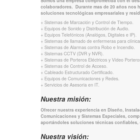
Somos una empresa comprometida con el desarr
colaboradores. D
urante mas de 20 años nos h
soluciones tecnológicas empresariales y resid
+ Sistemas de Marcación y Control de Tiempo.
+ Equipos de Sonido y Distribución de Audio.
+ Equipos Telefónicos (Analógos, Digitales e IP).
+ Sistemas de llamado de enfermeras para clínicas
+ Sistemas de Alarmas contra Robo e Incendio.
+ Sistemas CCTV (DVR y NVR).
+ Sistemas de Porteros Eléctricos y Vídeo Portero
+ Sistemas de Control de Acceso.
+ Cableado Estructurado Certificado.
+ Equipos de Comunicaciones y Redes.
+ Servicios de Asesoria en IT.
Nuestra misión:
Ofrecer nuestra experiencia en Diseño, Instala
Comunicaciones y Sistemas Especiales, compr
aportándoles soluciones técnicas confiables, 
Nuestra visión: