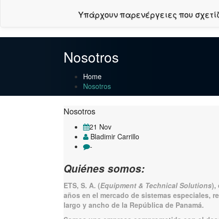
Υπάρχουν παρενέργειες που σχετίζον
Nosotros
Home
Nosotros
Nosotros
21
Nov
Bladimir Carrillo
-
Quiénes somos:
ETS, S. A. (
Equipment & Technical Solutions
),
años en el mercado de sistemas especiales, r
largo y ancho de la República de Panamá.