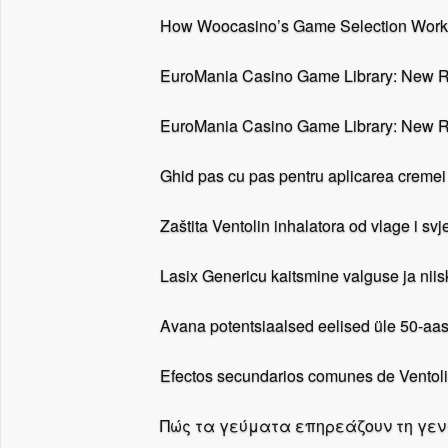
How Woocasino’s Game Selection Works
EuroMania Casino Game Library: New R
EuroMania Casino Game Library: New R
Ghid pas cu pas pentru aplicarea cremei 
Zaštita Ventolin inhalatora od vlage i svje
Lasix Genericu kaitsmine valguse ja nii
Avana potentsiaalsed eelised üle 50-aas
Efectos secundarios comunes de Ventol
Πώς τα γεύματα επηρεάζουν τη γενι