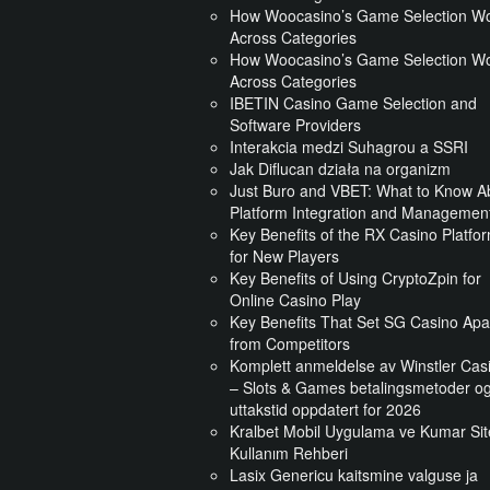
How Woocasino’s Game Selection W
Across Categories
How Woocasino’s Game Selection W
Across Categories
IBETIN Casino Game Selection and
Software Providers
Interakcia medzi Suhagrou a SSRI
Jak Diflucan działa na organizm
Just Buro and VBET: What to Know A
Platform Integration and Managemen
Key Benefits of the RX Casino Platfo
for New Players
Key Benefits of Using CryptoZpin for
Online Casino Play
Key Benefits That Set SG Casino Apa
from Competitors
Komplett anmeldelse av Winstler Cas
– Slots & Games betalingsmetoder o
uttakstid oppdatert for 2026
Kralbet Mobil Uygulama ve Kumar Site
Kullanım Rehberi
Lasix Genericu kaitsmine valguse ja