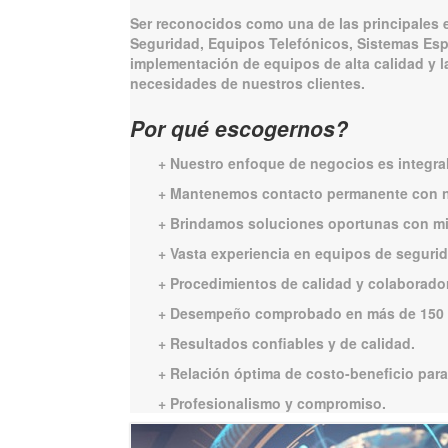
Ser reconocidos como una de las principales 
Seguridad, Equipos Telefónicos, Sistemas Espe
implementación de equipos de alta calidad y l
necesidades de nuestros clientes.
Por qué escogernos?
+ Nuestro
enfoque de negocios es integral
+ Mantenemos contacto permanente con nue
+ Brindamos soluciones oportunas con mira
+ Vasta experiencia en equipos de segurida
+ Procedimientos de calidad y colaboradore
+ Desempeño
comprobado en más de 150 
+ Resultados confiables y de calidad.
+ Relación óptima de costo-beneficio para 
+ P
rofesionalismo
y
c
ompromiso.