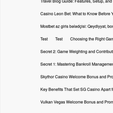
Travel Blog Guide: Features, Setup, and
Casino Leon Bet: What to Know Before Y
Mostbet az giris bələdçisi: Qeydiyyat, bon
Test
Test
Choosing the Right Ga
Secret 2: Game Weighting and Contribu
Secret 1: Mastering Bankroll Manageme
Skythor Casino Welcome Bonus and Prom
Key Benefits That Set SG Casino Apart 
Vulkan Vegas Welcome Bonus and Pro