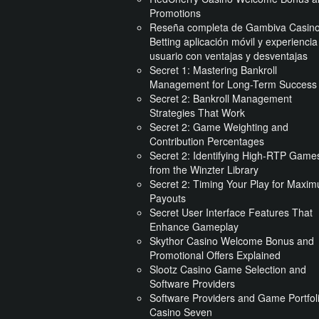
Promotions
Reseña completa de Gambiva Casino
Betting aplicación móvil y experiencia
usuario con ventajas y desventajas
Secret 1: Mastering Bankroll
Management for Long-Term Success
Secret 2: Bankroll Management
Strategies That Work
Secret 2: Game Weighting and
Contribution Percentages
Secret 2: Identifying High-RTP Game
from the Winzter Library
Secret 2: Timing Your Play for Maxi
Payouts
Secret User Interface Features That
Enhance Gameplay
Skythor Casino Welcome Bonus and
Promotional Offers Explained
Slootz Casino Game Selection and
Software Providers
Software Providers and Game Portfoli
Casino Seven