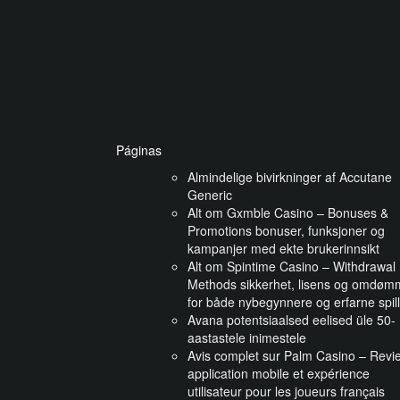
Páginas
Almindelige bivirkninger af Accutane
Generic
Alt om Gxmble Casino – Bonuses &
Promotions bonuser, funksjoner og
kampanjer med ekte brukerinnsikt
Alt om Spintime Casino – Withdrawal
Methods sikkerhet, lisens og omdøm
for både nybegynnere og erfarne spil
Avana potentsiaalsed eelised üle 50-
aastastele inimestele
Avis complet sur Palm Casino – Revi
application mobile et expérience
utilisateur pour les joueurs français