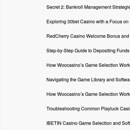
Secret 2: Bankroll Management Strategi
Exploring 30bet Casino with a Focus on 
RedCherry Casino Welcome Bonus and 
Step-by-Step Guide to Depositing Funds 
How Woocasino’s Game Selection Works
Navigating the Game Library and Softwa
How Woocasino’s Game Selection Works
Troubleshooting Common Playluck Casi
IBETIN Casino Game Selection and Soft